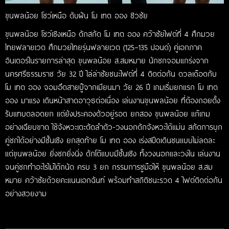
ขุนพลน้อย โชว์เหนือ ดับฝัน โม เทต ออง ซิวชัย
ขุนพลน้อย โชว์เชิงเหนือ ดักสกัด โม เทต ออง คว้าชัยไฟต์ที่ 4 ศึกมวย
ไทยฟลายเวต ศึกมวยไทยรุ่นฟลายเวต (125–135 ปอนด์) คู่เอกภาค
อินเตอร์ในรายการล่าสุด ขุนพลน้อย ส.สมหมาย นักชกจอมแกร่งจาก
นครศรีธรรมราช วัย 32 ปี ไล่ล่าชัยชนะไฟต์ที่ 4 ติดต่อกัน ดวลเดือดกับ
โม เทต ออง จอมอึดสายบู๊จากเมียนมา วัย 26 ปี เกมเริ่มยกแรก โม เทต
ออง มาแรง เดินหน้าสาดอาวุธต่อเนื่อง เล่นงานขุนพลน้อย ที่ต้องถอยตั้ง
รับแทบตลอดยก แต่ยังประคองตัวอยู่รอด ยกสอง ขุนพลน้อย แก้เกม
อย่างเฉียบขาด ใช้จังหวะเตะตัดลำตัว-วงนอกดักจังหวะได้แม่น สกัดการบุก
คู่ชกได้อย่างมีชั้นเชิง ยกสุดท้าย โม เทต ออง เร่งสปีดเดินชนแบบไม่ลดละ
แต่ขุนพลน้อย ยิ่งชกยิ่งนิ่ง ดักโต้แบบมีชั้นเชิง ทั้งวงนอกและวงใน เล่นงาน
จนคู่ชกทำอะไรไม่ได้ถนัด ครบ 3 ยก กรรมการชูมือให้ ขุนพลน้อย ส.สม
หมาย คว้าชัยด้วยคะแนนเอกฉันท์ พร้อมทำสถิติชนะรวด 4 ไฟต์ติดต่อกัน
อย่างสวยงาม