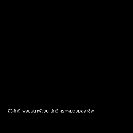
สิริศักดิ์ พงษ์ธนาพัฒน์ นักวิเคราะห์มวยมืออาชีพ