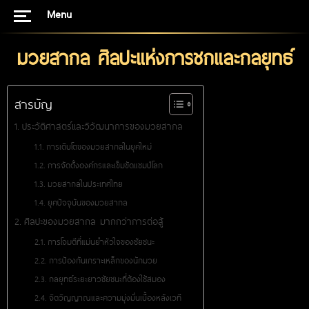
Menu
มวยสากล ศิลปะแห่งการชกและกลยุทธ์
สารบัญ
ประวัติศาสตร์และวิวัฒนาการของมวยสากล
การเติบโตของมวยสากลในยุคใหม่
การจัดตั้งองค์กรและเข็มขัดแชมป์โลก
มวยสากลในประเทศไทย
ยุคปัจจุบันของมวยสากล
ศิลปะของมวยสากล มากกว่าการต่อสู้
การโจมตีที่แม่นยำหัวใจของชัยชนะ
การป้องกันเกราะเหล็กของนักมวย
กลยุทธ์ระยะยาวชัยชนะที่ต้องใช้สมอง
จิตวิญญาณและความมุ่งมั่นเบื้องหลังเวที