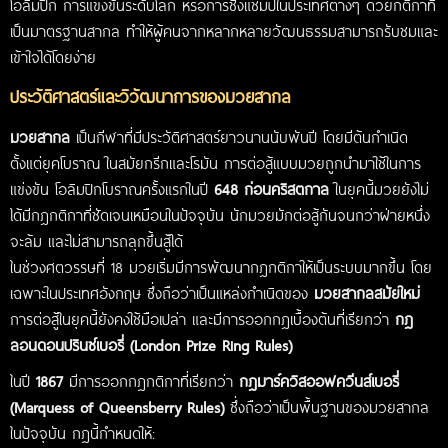
โอลิมปิก การแข่งขันระดับโลก หรือการชิงแชมป์ในประเทศต่างๆ ด้วยกติกาที่
เป็นมาตรฐานสากล ทำให้ผู้คนจากหลากหลายวัฒนธรรมสามารถรับชมและ
เข้าใจได้โดยง่าย
ประวัติศาสตร์และวิวัฒนาการของมวยสากล
มวยสากล
เป็นกีฬาที่มีประวัติศาสตร์ยาวนานนับพันปี โดยมีต้นกำเนิด
ตั้งแต่ยุคโบราณ ในสมัยกรีกและโรมัน การต่อสู้แบบมวยถูกนำมาใช้ในการ
แข่งขัน โอลิมปิกโบราณครั้งแรกในปี
648 ก่อนคริสตกาล
ในยุคนี้มวยยังไม่
ได้มีกฎกติกาที่ชัดเจนเหมือนในปัจจุบัน นักมวยมักต่อสู้กันจนกว่าฝ่ายหนึ่ง
จะล้ม และไม่สามารถลุกขึ้นสู้ได้
ในช่วงศตวรรษที่ 18 มวยเริ่มมีการพัฒนากฎกติกาให้เป็นระบบมากขึ้น โดย
เฉพาะในประเทศอังกฤษ ซึ่งถือว่าเป็นแหล่งกำเนิดของ
มวยสากลสมัยใหม่
การต่อสู้ในยุคนี้ยังคงใช้มือเปล่า และมีการออกกฎเบื้องต้นที่เรียกว่า
กฎ
ลอนดอนปรินซ์เบอรี่ (London Prize Ring Rules)
ในปี
1867
มีการออกกฎกติกาที่เรียกว่า
กฎมาร์ควิสออฟควีนส์เบอรี่
(Marquess of Queensberry Rules)
ซึ่งถือว่าเป็นพื้นฐานของมวยสากล
ในปัจจุบัน กฎนี้กำหนดให้: