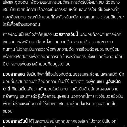
แข็งและจุดอ่อน เพื่อวางแผนการโจมตีและการตั้งรับให้เหมาะสม ตัวอย่าง
เช่น นักมวยที่มีความเร็วอาจเน้นการหลบหลีก และการโจมตีในจังหวะที่คู่
ต่อสู้เสียสมดุล ขณะที่นักมวยที่มีพลังหมัดหนัก อาจเน้นการเข้าโจมตีในระยะ
ใกล้เพื่อสร้างแรงกดดัน
การฝึกฝนเป็นหัวใจสำคัญของ
มวยสากลวันนี้
นักมวยต้องผ่านการฝึกที่
เข้มงวด เพื่อพัฒนาทักษะทั้งด้านความเร็ว ความแข็งแรง และความ
ทนทาน ไม่ว่าจะเป็นการวิ่งเพื่อเพิ่มความอึด การซ้อมต่อยมวยกับคู่ซ้อม
หรือการฝึกสมาธิเพื่อควบคุมอารมณ์ในระหว่างการแข่งขัน ทุกขั้นตอนล้วน
มีเป้าหมายเพื่อสร้างนักมวยที่สมบูรณ์แบบ
มวยสากลสด
ยังเป็นกีฬาที่เชื่อมโยงกับวัฒนธรรมและสังคมในหลายมิติ นัก
มวยที่ประสบความสำเร็จมักกลายเป็นฮีโร่ในสายตาของผู้คนเช่น
มูฮัมหมัด
อาลี
ที่ไม่ได้เป็นเพียงแค่นักมวยในตำนาน แต่ยังเป็นสัญลักษณ์ของความ
กล้าหาญ และการต่อสู้เพื่อสิทธิมนุษยชน นอกจากนี้การแข่งขันมวยยังเป็น
พื้นที่ที่สร้างแรงบันดาลใจให้กับเยาวชน และช่วยส่งเสริมความสามัคคีใน
ชุมชน
มวยสากลวันนี้
ได้รับความนิยมในทุกภูมิภาคของโลก ไม่ว่าจะเป็นในเวที