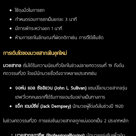
ใช้ถุงมือในการชก
กำหนดรอบการชกเป็นยกละ 3 นาที
มีการพักระหว่างยก 1 นาที
ห้ามการชกในลักษณะที่ผิดกติกาเช่น การตีใต้เข็มขัด
การเติบโตของมวยสากลในยุคใหม่
มวยสากล
เริ่มได้รับความนิยมทั่วโลกในช่วงปลายศตวรรษที่ 19 ถึงต้น
ศตวรรษที่20 โดยมีนักมวยชื่อดังจากหลายประเทศเช่น
จอห์น แอล ซัลลิแวน (John L. Sullivan)
แชมป์โลกมวยสากลรุ่น
เฮฟวี่เวทคนแรกที่ได้รับการยอมรับอย่างเป็นทางการ
แจ็ค เดมป์ซีย์ (Jack Dempsey)
นักมวยผู้โด่งดังในช่วงปี 1920
ในช่วงศตวรรษที่20 การแข่งขันมวยสากลถูกแบ่งออกเป็น 2 ประเภทหลัก:
มวยสากลอาชีพ (ProfessionalBoxing):
นักมวยแข่งขันเพื่อเงิน