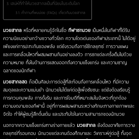
เสน่ห์ที่ทำให้มวยสากลเป็นที่นิยมในระดับโลก
คำถามที่พบบ่อย (FAQs) เกี่ยวกับมวยสากล
มวยสากล
หรือที่หลายคนรู้จักในชื่อ
กีฬาชกมวย
เป็นหนึ่งในกีฬาที่ได้รับ
ความนิยมอย่างกว้างขวางทั่วโลก ความโดดเด่นของกีฬาประเภทนี้ ไม่ได้อยู่
เพียงแค่การปะทะกันของพลัง แต่ยังรวมถึงการใช้กลยุทธ์ การวางแผน
และการเคลื่อนไหวที่ผสมผสานกันอย่างลงตัว การชกแต่ละครั้งเต็มไปด้วย
ความหมาย ทั้งในด้านการแสดงออกถึงความแข็งแกร่ง และความชาญ
ฉลาดของนักกีฬา
มวยสากลสด
ถือเป็นศิลปะการต่อสู้ที่สะท้อนถึงการเคลื่อนไหว ที่มีความ
สมดุลและความแม่นยำ นักมวยไม่ได้แค่ต่อสู้เพื่อชัยชนะ แต่ยังต้องเรียนรู้
การควบคุมพลัง การตั้งรับ และการโจมตีที่เหมาะสมในจังหวะที่ถูกต้อง
ความงดงามของกีฬานี้ อยู่ที่การผสมผสานระหว่างทักษะทางกายภาพและ
จิตใจ ทำให้ผู้ชมรู้สึกตื่นเต้น และประทับใจในความสามารถของนักมวย
นอกจากความแข็งแกร่งทางร่างกายแล้ว
มวยสากล
ยังต้องอาศัยการวาง
กลยุทธ์ที่รอบคอบ นักมวยแต่ละคนต้องศึกษาและ วิเคราะห์คู่ต่อสู้ ทั้งจุด