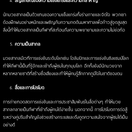
สัญลักษณ์ของความแข็งแกร่งและความกล้าหาญ
นักมวยสากลเป็นตัวแทนของความแข็งแกร่งทั้งร่างกายและจิตใจ พวกเขา
ต้องฝึกฝนอย่างหนักและเผชิญกับความกดดันมหาศาลเพื่อก้าวสู่จุดสูงสุด
สิ่งนี้ทำให้มวยสากลเป็นกีฬาที่สะท้อนถึงความพยายามและความไม่ย่อท้อ
ความเป็นสากล
มวยสากลมีเวทีการแข่งขันระดับโลกเช่น โอลิมปิกและการแข่งขันชิงแชมป์โลก
ทำให้กีฬานี้เป็นที่รู้จักและเข้าถึงผู้ชมในทุกมุมโลก อีกทั้งยังมีนักมวยจาก
หลากหลายชาติที่สร้างชื่อเสียงและทำให้ผู้คนรู้สึกภาคภูมิใจในชาติของตน
สื่อและการโปรโมต
การถ่ายทอดสดการแข่งขันและการประชาสัมพันธ์ในสื่อต่างๆ ทำให้มวย
สากลกลายเป็นกีฬาที่เข้าถึงผู้คนได้ง่ายขึ้น นอกจากนี้ การโปรโมตการต่อสู้
ระหว่างคู่ปรับสำคัญยังช่วยสร้างกระแสและดึงดูดความสนใจจากผู้ชมได้เป็น
อย่างดี