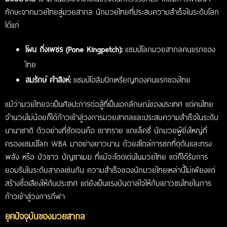
ทักษะจากมวยไทยสู่มวยสากล นักมวยไทยที่ประสบความสำเร็จในระดับโลก
ได้แก่
โผน กิ่งเพชร (Pone Kingpetch):
แชมป์โลกมวยสากลคนแรกของ
ไทย
สมรักษ์ คำสิงห์:
แชมป์โอลิมปิกเหรียญทองคนแรกของไทย
แม้ว่ามวยไทยจะเป็นศิลปะการต่อสู้ที่เป็นเอกลักษณ์ของประเทศ แต่คนไทย
จำนวนไม่น้อยก็ได้ก้าวเข้าสู่วงการมวยสากลและประสบความสำเร็จในระดับ
นานาชาติ ตัวอย่างที่ชัดเจนคือ เขาทราย แกแล็คซี่ นักมวยผู้ยิ่งใหญ่ที่
ครองแชมป์โลก WBA มาอย่างยาวนาน ด้วยสไตล์การชกที่ดุดันและทรง
พลัง หรือ บัวขาว บัญชาเมฆ ที่แม้จะโดดเด่นในมวยไทย แต่ก็ได้รับการ
ยอมรับในระดับสากลเช่นกัน ความสำเร็จของนักมวยไทยเหล่านี้ไม่เพียงแต่
สร้างชื่อเสียงให้กับประเทศ แต่ยังเป็นแรงบันดาลใจให้กับเยาวชนไทยในการ
ก้าวเข้าสู่วงการกีฬา
ยุคปัจจุบันของมวยสากล