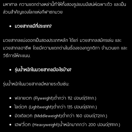
มหาศาล ความแตกต่างเหล่านี้ทำให้ทั้งสองรูปแบบมีเสน่ห์เฉพาะตัว และเป็น
ส่วนสำคัญของโลกแห่งกีฬาชกมวย
มวยสากลมีกี่ประเภท?
มวยสากลแบ่งออกเป็นสองประเภทหลัก ได้แก่ มวยสากลสมัครเล่น และ
มวยสากลอาชีพ โดยมีความแตกต่างในเรื่องของกฎกติกา จำนวนยก และ
วิธีการให้คะแนน.
รุ่นน้ำหนักในมวยสากลมีอะไรบ้าง?
รุ่นน้ำหนักในมวยสากลมีหลายระดับเช่น:
ฟลายเวท (Flyweight):ต่ำกว่า 112 ปอนด์(51กก.)
ไลต์เวท (Lightweight):ต่ำกว่า 135 ปอนด์(61กก.)
มิดเดิลเวท (Middleweight):ต่ำกว่า 160 ปอนด์(72กก.)
เฮฟวี่เวท (Heavyweight):น้ำหนักมากกว่า 200 ปอนด์(91กก.)