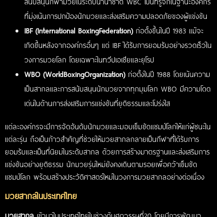
สนับสนุนกีฬามวยในระดับนานาชาติ WBC เป็นที่รู้จักในฐานะองค์กร
ที่มุ่งเน้นการปกป้องนักมวยและส่งเสริมความปลอดภัยของผู้แข่งขัน
IBF (International BoxingFederation)
ก่อตั้งขึ้นในปี 1983 แม้จะ
เกิดขึ้นหลังจากองค์กรอื่นๆ แต่ IBF ได้รับการยอมรับอย่างรวดเร็วใน
วงการมวยโลก โดยเฉพาะในทวีปเอเชียและยุโรป
WBO (WorldBoxingOrganization)
ก่อตั้งในปี 1988 โดยเน้นความ
เป็นสากลและการสนับสนุนนักมวยจากทุกมุมโลก WBO มีความโดด
เด่นในด้านการส่งเสริมการแข่งขันที่ยุติธรรมและโปร่งใส
แต่ละองค์กรจะมีการจัดอันดับนักมวยและมอบเข็มขัดแชมป์โลกให้แก่ผู้ชนะใน
แต่ละรุ่น ถือเป็นก้าวสำคัญที่ช่วยให้มวยสากลกลายเป็นกีฬาที่ได้รับการ
ยอมรับและเป็นที่นิยมในระดับสากล ด้วยการสร้างมาตรฐานและส่งเสริมการ
แข่งขันอย่างยุติธรรม นักมวยรุ่นใหม่ยังคงเดินตามรอยเพื่อคว้าเข็มขัด
แชมป์โลก พร้อมสร้างประวัติศาสตร์ใหม่ในวงการมวยสากลอย่างต่อเนื่อง
มวยสากลในประเทศไทย
มวยสากล
เข้ามาในประเทศไทยในช่วงต้นศตวรรษที่20 โดยมีการพัฒนา