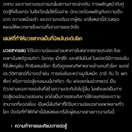
อดทน และการควบคุมอารมณ์ในสถานการณ์กดดัน การเผชิญหน้ากับคู่
ต่อสู้ที่แข็งแกร่ง ในสังเวียนไม่ใช่เรื่องง่าย นักมวยต้องเผชิญกับความเจ็บ
ปวด ความเหนื่อยล้า และความกดดันจากผู้ชม แต่สิ่งเหล่านี้ล้วนหล่อ
หลอมให้พวกเขาแข็งแกร่งทั้งร่างกายและจิตใจ
เสน่ห์ที่ทำให้มวยสากลเป็นที่นิยมในระดับโลก
มวยสากลสด
ได้รับความนิยมอย่างมหาศาลในหลากหลายประเทศ โดย
เฉพาะในสหรัฐอเมริกา อังกฤษ เม็กซิโก และฟิลิปปินส์ ในแต่ละปีมีการแข่งขัน
ที่ยิ่งใหญ่เช่น ศึกชิงแชมป์โลก ซึ่งดึงดูดแฟนกีฬาหลายล้านคนทั่วโลก แมตช์
ประวัติศาสตร์ที่น่าจดจำเช่น การแข่งขันระหว่างมูฮัมหมัด อาลี กับ โจ เฟร
เซียร์ หรือการต่อสู้ของแมนนี่ปาเกียว กับ ฟลอยด์เมย์เวทเธอร์ เป็น
ตัวอย่างของการแข่งขันที่สร้างความประทับใจไม่รู้ลืม ไม่เพียงแต่เป็นการ
ต่อสู้ของนักมวยสองคน แต่ยังเป็นการแสดงถึงการใช้กลยุทธ์และความ
สามารถที่ยอดเยี่ยม เป็นหนึ่งในกีฬาที่ได้รับความนิยมอย่างแพร่หลายทั่ว
โลก ปัจจัยที่ทำให้กีฬานี้มีเสน่ห์และตรึงใจผู้ชมมาอย่างยาวนานดังนี้
ความท้าทายและศิลปะการต่อสู้