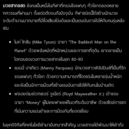
มวยสากลสด
ยังคงเป็นหนึ่งในกีฬาที่ครองใจแฟนๆ ทั่วโลกตลอดหลาย
ทศวรรษที่ผ่านมา ตั้งแต่อดีตจนถึงปัจจุบัน กีฬาชนิดนี้ได้สร้างนักมวย
ระดับตำนานมากมายที่มีชื่อเสียงโด่งดังและเป็นแรงบันดาลใจให้กับคนรุ่นหลัง
เช่น
ไมค์ ไทสัน (Mike Tyson): ฉายา "The Baddest Man on the
Planet" ด้วยพลังหมัดที่หนักหน่วงและการชกที่ดุดัน เขากลายเป็น
ไอคอนของวงการมวยสากลในยุค 80-90
แมนนี่ ปาเกียว (Manny Pacquiao): นักมวยชาวฟิลิปปินส์ที่เป็นที่รัก
ของแฟนๆ ทั่วโลก ด้วยความสามารถที่โดดเด่นในหลายรุ่นน้ำหนัก
และยังเป็นนักการเมืองที่สร้างแรงบันดาลใจให้กับคนในบ้านเกิด
ฟลอยด์เมย์เวทเธอร์ จูเนียร์ (Floyd Mayweather Jr.): เจ้าของ
ฉายา "Money" ผู้ไม่เคยพ่ายแพ้ในเวทีระดับอาชีพ ด้วยสไตล์การชก
ที่เน้นความแม่นยำและการป้องกันที่ยอดเยี่ยม
ในยุคดิจิทัลที่เทคโนโลยีเข้ามามีบทบาทสำคัญ มวยสากลได้พัฒนาให้เข้าถึง