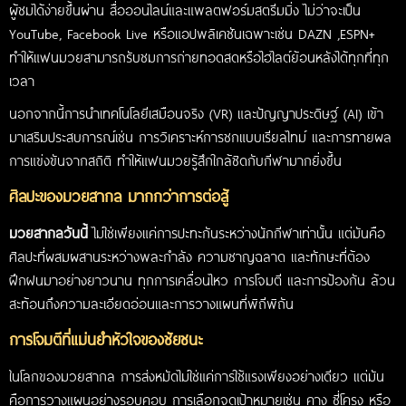
ผู้ชมได้ง่ายขึ้นผ่าน สื่อออนไลน์และแพลตฟอร์มสตรีมมิ่ง ไม่ว่าจะเป็น
YouTube, Facebook Live หรือแอปพลิเคชันเฉพาะเช่น DAZN ,ESPN+
ทำให้แฟนมวยสามารถรับชมการถ่ายทอดสดหรือไฮไลต์ย้อนหลังได้ทุกที่ทุก
เวลา
นอกจากนี้การนำเทคโนโลยีเสมือนจริง (VR) และปัญญาประดิษฐ์ (AI) เข้า
มาเสริมประสบการณ์เช่น การวิเคราะห์การชกแบบเรียลไทม์ และการทายผล
การแข่งขันจากสถิติ ทำให้แฟนมวยรู้สึกใกล้ชิดกับกีฬามากยิ่งขึ้น
ศิลปะของมวยสากล มากกว่าการต่อสู้
มวยสากลวันนี้
ไม่ใช่เพียงแค่การปะทะกันระหว่างนักกีฬาเท่านั้น แต่มันคือ
ศิลปะที่ผสมผสานระหว่างพละกำลัง ความชาญฉลาด และทักษะที่ต้อง
ฝึกฝนมาอย่างยาวนาน ทุกการเคลื่อนไหว การโจมตี และการป้องกัน ล้วน
สะท้อนถึงความละเอียดอ่อนและการวางแผนที่พิถีพิถัน
การโจมตีที่แม่นยำหัวใจของชัยชนะ
ในโลกของมวยสากล การส่งหมัดไม่ใช่แค่การใช้แรงเพียงอย่างเดียว แต่มัน
คือการวางแผนอย่างรอบคอบ การเลือกจุดเป้าหมายเช่น คาง ซี่โครง หรือ