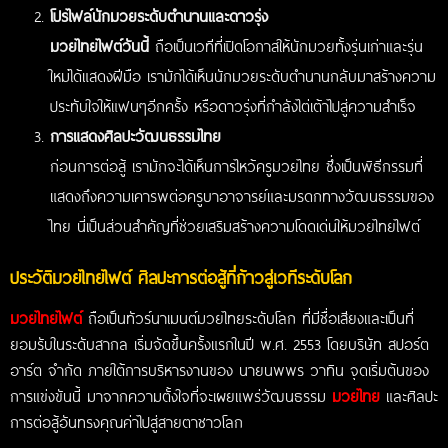
โปรไฟล์นักมวยระดับตำนานและดาวรุ่ง
มวยไทยไฟต์วันนี้
ถือเป็นเวทีที่เปิดโอกาสให้นักมวยทั้งรุ่นเก่าและรุ่น
ใหม่ได้แสดงฝีมือ เรามักได้เห็นนักมวยระดับตำนานกลับมาสร้างความ
ประทับใจให้แฟนๆอีกครั้ง หรือดาวรุ่งที่กำลังไต่เต้าไปสู่ความสำเร็จ
การแสดงศิลปะวัฒนธรรมไทย
ก่อนการต่อสู้ เรามักจะได้เห็นการไหว้ครูมวยไทย ซึ่งเป็นพิธีกรรมที่
แสดงถึงความเคารพต่อครูบาอาจารย์และมรดกทางวัฒนธรรมของ
ไทย นี่เป็นส่วนสำคัญที่ช่วยเสริมสร้างความโดดเด่นให้มวยไทยไฟต์
ประวัติมวยไทยไฟต์ ศิลปะการต่อสู้ที่ก้าวสู่เวทีระดับโลก
มวยไทยไฟต์
ถือเป็นทัวร์นาเมนต์มวยไทยระดับโลก ที่มีชื่อเสียงและเป็นที่
ยอมรับในระดับสากล เริ่มจัดขึ้นครั้งแรกในปี พ.ศ. 2553 โดยบริษัท สปอร์ต
อาร์ต จำกัด ภายใต้การบริหารงานของ นายนพพร วาทิน จุดเริ่มต้นของ
การแข่งขันนี้ มาจากความตั้งใจที่จะเผยแพร่วัฒนธรรม
มวยไทย
และศิลปะ
การต่อสู้อันทรงคุณค่าไปสู่สายตาชาวโลก