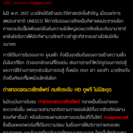
utm_source=chatgpt.com
ในปี พ.ศ. 2557 มวยไทยได้สร้างประวัติศาสตร์ครั้งสำคัญ เมื่อองค์การ
สหประชาชาติ UNESCO ให้การรับรองมวยไทยเป็นกีฬาแห่งประชาคมโลก
การยอมรับนี้ไม่เพียงแต่ยืนยันความยิ่งใหญ่ของมวยไทยในระดับนานาชาติ
แต่ยังเปิดโอกาสให้นักกีฬามวยไทยก้าวเข้าสู่เวทีสากลอย่างโอลิมปิกใน
อนาคต
การได้รับการรับรองจาก ยูเนสโก ถือเป็นจุดเริ่มต้นของการสร้างความเชื่อ
มั่นในเวทีโลก ด้วยเอกลักษณ์ที่โดดเด่น เช่นการร่ายรำไหว้ครูก่อนการต่อสู้
และการใช้ร่างกายทุกส่วนในการต่อสู้ ทั้งหมัด ศอก เข่า และเท้า มวยไทยจึง
ถือเป็นศิลปะที่ไม่เหมือนใครในโลก
ถ่ายทอดสดมวยไทยไฟต์ คมชัดระดับ HD ดูฟรี ไม่มีสะดุด
ในปัจจุบันการรับชม
ถ่ายทอดสดมวยไทยไฟต์
กลายเป็นเรื่องง่ายและ
สะดวกยิ่งขึ้น แฟนมวยสามารถติดตามการแข่งขันได้ทั้งจากโทรทัศน์ผ่าน
ช่องกีฬาชั้นนำ หรือเลือกชมผ่านช่องทางออนไลน์ที่เว็บไซต์
muayone.net
ซึ่งเป็นแพลตฟอร์มที่ได้รับความนิยม ในเรื่องการให้บริการถ่ายทอดสด
คุณภาพสูง และข้อมูลเกี่ยวกับมวยไทยแบบครบวงจร โดยเว็บไซต์ของเรา