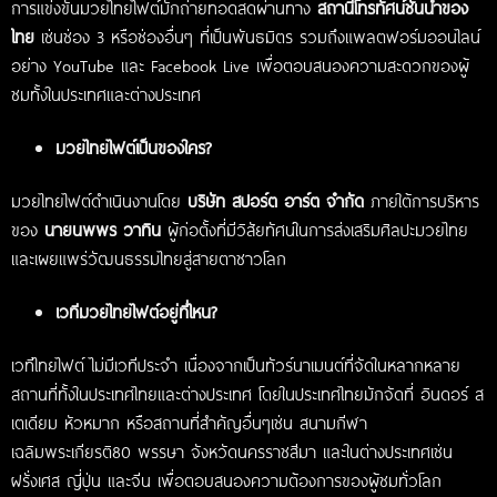
การแข่งขันมวยไทยไฟต์มักถ่ายทอดสดผ่านทาง
สถานีโทรทัศน์ชั้นนำของ
ไทย
เช่นช่อง 3 หรือช่องอื่นๆ ที่เป็นพันธมิตร รวมถึงแพลตฟอร์มออนไลน์
อย่าง YouTube และ Facebook Live เพื่อตอบสนองความสะดวกของผู้
ชมทั้งในประเทศและต่างประเทศ
มวยไทยไฟต์เป็นของใคร?
มวยไทยไฟต์ดำเนินงานโดย
บริษัท สปอร์ต อาร์ต จำกัด
ภายใต้การบริหาร
ของ
นายนพพร วาทิน
ผู้ก่อตั้งที่มีวิสัยทัศน์ในการส่งเสริมศิลปะมวยไทย
และเผยแพร่วัฒนธรรมไทยสู่สายตาชาวโลก
เวทีมวยไทยไฟต์อยู่ที่ไหน?
เวทีไทยไฟต์ ไม่มีเวทีประจำ เนื่องจากเป็นทัวร์นาเมนต์ที่จัดในหลากหลาย
สถานที่ทั้งในประเทศไทยและต่างประเทศ โดยในประเทศไทยมักจัดที่ อินดอร์ ส
เตเดียม หัวหมาก หรือสถานที่สำคัญอื่นๆเช่น สนามกีฬา
เฉลิมพระเกียรติ80 พรรษา จังหวัดนครราชสีมา และในต่างประเทศเช่น
ฝรั่งเศส ญี่ปุ่น และจีน เพื่อตอบสนองความต้องการของผู้ชมทั่วโลก