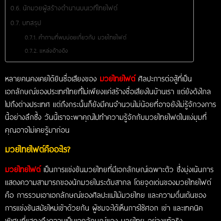
นักมวยผู้สร้างตำนานบนเวทีไทยไฟต์
บทสรุป
คำถามที่พบบ่อยเกี่ยวกับ มวยไทยไฟต์
แหล่งอ้างอิง
หลายคนคงเคยได้ยินชื่อเสียงของ
มวยไทยไฟต์
ศิลปะการต่อสู้ที่เป็น
เอกลักษณ์ของประเทศไทยที่ไม่เพียงแค่สร้างชื่อเสียงในบ้านเรา แต่ยังดังไกล
ไปถึงต่างประเทศ แต่ถึงกระนั้นก็ยังมีคนจำนวนไม่น้อยที่อาจยังไม่รู้จักวงการ
นี้อย่างลึกซึ้ง วันนี้เราจะพาคุณไปทำความรู้จักกับมวยไทยไฟต์ในแง่มุมที่
คุณอาจไม่เคยรู้มาก่อน
มวยไทยไฟต์คืออะไร?
มวยไทยไฟต์
เป็นการแข่งขันมวยไทยที่มีเอกลักษณ์เฉพาะตัว ซึ่งมุ่งเน้นการ
แสดงความสามารถของนักมวยในระดับสากล โดยจุดเด่นของมวยไทยไฟต์
คือ การรวมเอาเอกลักษณ์ของศิลปะแม่ไม้มวยไทย และความตื่นเต้นของ
การแข่งขันสมัยใหม่เข้าด้วยกัน ผู้ชมจะได้เห็นการใช้ศอก เข่า และเทคนิค
พิเศษที่แสดงถึงความเป็นเอกลักษณ์ของ มวยไทย อย่างแท้จริง