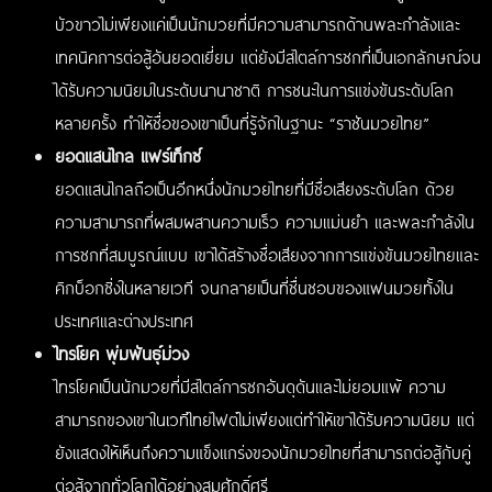
บัวขาวไม่เพียงแค่เป็นนักมวยที่มีความสามารถด้านพละกำลังและ
เทคนิคการต่อสู้อันยอดเยี่ยม แต่ยังมีสไตล์การชกที่เป็นเอกลักษณ์จน
ได้รับความนิยมในระดับนานาชาติ การชนะในการแข่งขันระดับโลก
หลายครั้ง ทำให้ชื่อของเขาเป็นที่รู้จักในฐานะ “ราชันมวยไทย”
ยอดแสนไกล แฟร์เท็กซ์
ยอดแสนไกลถือเป็นอีกหนึ่งนักมวยไทยที่มีชื่อเสียงระดับโลก ด้วย
ความสามารถที่ผสมผสานความเร็ว ความแม่นยำ และพละกำลังใน
การชกที่สมบูรณ์แบบ เขาได้สร้างชื่อเสียงจากการแข่งขันมวยไทยและ
คิกบ็อกซิ่งในหลายเวที จนกลายเป็นที่ชื่นชอบของแฟนมวยทั้งใน
ประเทศและต่างประเทศ
ไทรโยค พุ่มพันธุ์ม่วง
ไทรโยคเป็นนักมวยที่มีสไตล์การชกอันดุดันและไม่ยอมแพ้ ความ
สามารถของเขาในเวทีไทยไฟต์ไม่เพียงแต่ทำให้เขาได้รับความนิยม แต่
ยังแสดงให้เห็นถึงความแข็งแกร่งของนักมวยไทยที่สามารถต่อสู้กับคู่
ต่อสู้จากทั่วโลกได้อย่างสมศักดิ์ศรี