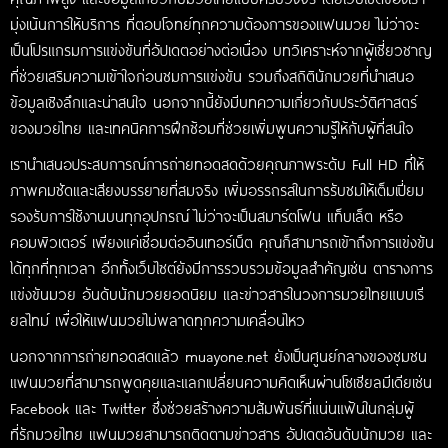
มุ่งเน้นการให้บริการ ที่ตอบโจทย์ทุกความต้องการของแฟนมวย ไม่ว่าจะ
เป็นโปรแกรมการแข่งขันที่อัปเดตอย่างต่อเนื่อง บทวิเคราะห์จากผู้เชี่ยวชาญ
ที่ช่วยเสริมความเข้าใจก่อนชมการแข่งขัน รวมถึงสถิตินักมวยที่นำเสนอ
ข้อมูลเชิงลึกและน่าสนใจ นอกจากนี้ยังมีบทความเกี่ยวกับประวัติศาสตร์
ของมวยไทย และเทคนิคการฝึกซ้อมที่ช่วยเพิ่มพูนความรู้ให้กับผู้ที่สนใจ
เรานำเสนอประสบการณ์การถ่ายทอดสดด้วยคุณภาพระดับ Full HD ที่ให้
ภาพคมชัดและเสียงบรรยายที่สมจริง เพิ่มอรรถรสในการรับชมให้เต็มเปี่ยม
รองรับการใช้งานบนทุกอุปกรณ์ ไม่ว่าจะเป็นสมาร์ตโฟน แท็บเล็ต หรือ
คอมพิวเตอร์ เพียงแค่เชื่อมต่ออินเทอร์เน็ต คุณก็สามารถเข้าถึงการแข่งขัน
ได้ทุกที่ทุกเวลา อีกทั้งเว็บไซต์ยังมีการรวบรวมข้อมูลสำคัญเช่น ตารางการ
แข่งขันมวย อันดับนักมวยยอดนิยม และข่าวสารในวงการมวยไทยแบบเรี
ยลไทม์ เพื่อให้แฟนมวยไม่พลาดทุกความเคลื่อนไหว
นอกจากการถ่ายทอดสดแล้ว muayone.net ยังเป็นศูนย์กลางของชุมชน
แฟนมวยที่สามารถพูดคุยและแลกเปลี่ยนความคิดเห็นผ่านโซเชียลมีเดียเช่น
Facebook และ Twitter ซึ่งช่วยสร้างความสัมพันธ์ที่แน่นแฟ้นในกลุ่มผู้
ที่รักมวยไทย แฟนมวยสามารถติดตามข่าวสาร อัปเดตอันดับนักมวย และ