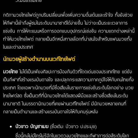
วัฒนธรรมไทย
กติกามวยไทยไฟต์ถูกปรับเปลี่ยนเพื่อเพิ่มความตื่นเต้นและเร้าใจ ทั้งยังช่วย
ให้กีฬานี้เข้าถึงผู้ชมในระดับนานาชาติได้ง่ายขึ้น ไม่ว่าจะเป็นระยะเวลาการ
แข่งขัน การให้คะแนนหรือการออกแบบอุปกรณ์แข่งขัน ความแตกต่างเหล่านี้
ทำให้มวยไทยไฟต์ กลายเป็นอีกหนึ่งทางเลือกที่น่าสนใจสำหรับแฟนมวยทั้ง
ในและต่างประเทศ
นักมวยผู้สร้างตำนานบนเวทีไทยไฟต์
มวยไทย
ไม่ได้เป็นเพียงศิลปะการป้องกันตัวที่โดดเด่นของประเทศไทย แต่ยัง
เป็นกีฬาที่สร้างแรงบันดาลใจ และปลุกกระแสความภาคภูมิใจให้กับคนไทยทั้ง
ประเทศ โดยเฉพาะนักมวยที่มีชื่อเสียงในรายการแข่งขันระดับโลกอย่าง มวย
ไทยไฟต์สด
ซึ่งเป็นเวทีที่นักมวยไทยได้แสดงฝีมือและสร้างชื่อเสียงในระดับ
นานาชาติ ในบรรดานักมวยที่เคยผ่านเวทีไทยไฟต์ มีนักมวยหลายคนที่
กลายเป็นตำนานและสร้างแรงบันดาลใจให้กับคนรุ่นหลัง
บัวขาว บัญชาเมฆ
(ชื่อเดิม: บัวขาว ป.ประมุข)
ชื่อนี้คงไม่มีใครไม่รู้จักในแวดวงมวยไทยและกีฬาการต่อสู้ระดับโลก