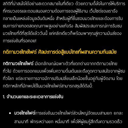
สถิติที่น่าสนใจได้อย่างสะดวกสบายในที่เดียว ด้วยความตั้งใจในการให้บริการ
ที่ครบวงจรและตอบสนองความต้องการของผู้ใช้งาน เว็บไซต์ของเราจึง
กลายเป็นแหล่งข้อมูลอันดับหนึ่ง สำหรับผู้ที่ชื่นชอบมวยไทยและต้องการรับ
ชมการถ่ายทอดสดคุณภาพสูงอย่างแท้จริง สัมผัสประสบการณ์การรับชม
มวยไทยที่ดีที่สุดได้แล้ววันนี้ แค่คลิกเดียวก็พร้อมพาคุณสู่ความมันส์ของ
การแข่งขันที่รอคอย!
กติกามวยไทยไฟต์ ศิลปะการต่อสู้แบบไทยที่ผสานความทันสมัย
กติกามวยไทยไฟต์
มีเอกลักษณ์เฉพาะตัวที่แตกต่างจากกติกามวยไทย
ทั่วไป ด้วยการออกแบบเพื่อเพิ่มความตื่นเต้นและดึงดูดความสนใจจากผู้ชม
ทั่วโลก แต่ละรายการอาจมีการปรับเปลี่ยนเล็กน้อยขึ้นอยู่กับผู้จัดงาน โดย
กติกาหลักที่มักพบได้ในมวยไทยไฟต์สามารถสรุปได้ดังนี้:
1. จำนวนยกและระยะเวลาการแข่งขัน
มวยไทยไฟต์
การแข่งขันมวยไทยไฟต์ส่วนใหญ่จัดแบบสามยก ยกละ
สามนาที พักระหว่างยก หนึ่งนาที เพื่อให้ผู้ชมรู้สึกถึงความรวดเร็ว