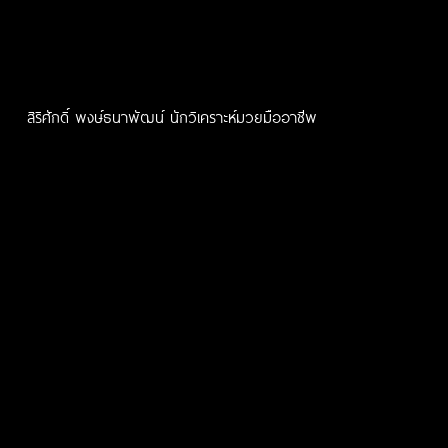
สิริศักดิ์ พงษ์ธนาพัฒน์ นักวิเคราะห์มวยมืออาชีพ