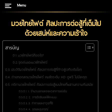
Menu
มวยไทยไฟต์ ศิลปะการต่อสู้ที่เต็มไป
ด้วยเสน่ห์และความเร้าใจ
สารบัญ
มวยไทยไฟต์คืออะไร?
จุดเด่นของมวยไทยไฟต์
ประวัติมวยไทยไฟต์ ศิลปะการต่อสู้ที่ก้าวสู่เวทีระดับโลก
ถ่ายทอดสดมวยไทยไฟต์ คมชัดระดับ HD ดูฟรี ไม่มีสะดุด
กติกามวยไทยไฟต์ ศิลปะการต่อสู้แบบไทยที่ผสานความทันสมัย
1. จำนวนยกและระยะเวลาการแข่งขัน
2. การตัดสินและให้คะแนน
3. ท่าทางและอาวุธที่ใช้
4. ชุดและอุปกรณ์