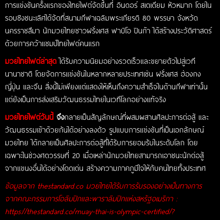
การแข่งขันครั้งแรกของไทยไฟต์จัดขึ้นที่ อินดอร์ สเตเดียม หัวหมาก โดยใน
รอบชิงชนะเลิศได้จัดที่สนามกีฬาเฉลิมพระเกียรติ 80 พรรษา จังหวัด
นครราชสีมา นักมวยไทยชาวฝรั่งเศส ฟาบิโอ ปินก้า ได้สร้างประวัติศาสตร์
ด้วยการคว้าแชมป์ไทยไฟต์คนแรก
มวยไทยไฟต์ล่าสุด
ได้รับความนิยมอย่างรวดเร็วและขยายตัวไปสู่เวที
นานาชาติ โดยจัดการแข่งขันในหลากหลายประเทศเช่น ฝรั่งเศส ฮ่องกง
ญี่ปุ่น และจีน สิ่งนี้ไม่เพียงแต่แสดงให้เห็นถึงความสำเร็จในด้านกีฬาเท่านั้น
แต่ยังเป็นการส่งเสริมวัฒนธรรมไทยในเวทีโลกอย่างแท้จริง
มวยไทยไฟต์วันนี้
จึง
กลายเป็นสัญลักษณ์ที่ผสมผสานศิลปะการต่อสู้ และ
วัฒนธรรมเข้าด้วยกันได้อย่างลงตัว รูปแบบการแข่งขันที่เป็นเอกลักษณ์
มวยไทย ได้กลายเป็นศิลปะการต่อสู้ที่ได้รับการยอมรับในระดับโลก โดย
เฉพาะในช่วงศตวรรษที่ 20 เมื่อเหล่านักมวยไทยสามารถเอาชนะนักต่อสู้
จากแขนงอื่นได้อย่างโดดเด่น สร้างความภาคภูมิใจให้กับคนไทยทั้งประเทศ
ข้อมูลจาก thestandard.co มวยไทยได้รับการรับรองอย่างเป็นทางการ
จากคณะกรรมการโอลิมปิกและพาราลิมปิกแห่งสหรัฐอเมริกา :
https://thestandard.co/muay-thai-is-olympic-certified/?