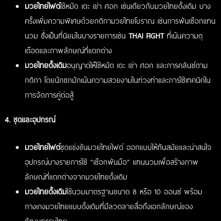
มวยไทยไฟต์
ใช้หมัด เตะ เข่า ศอก เช่นเดียวกับมวยไทยดั้งเดิม บาง
ครั้งเพิ่มความพิเศษด้วยกติกามวยไทยโบราณ เช่นการพันเชือกแทน
นวม ซึ่งเป็นที่นิยมในบางรายการเช่น
THAI FIGHT
ที่เน้นความดุ
เดือดและภาพลักษณ์ที่แตกต่าง
มวยไทยดั้งเดิม
อนุญาตให้ใช้หมัด เตะ เข่า ศอก และการคลินช์ตาม
กติกา โดยนักชกมักเน้นความสวยงามในท่วงท่าและการใช้เทคนิคใน
การจัดการคู่ต่อสู้
4. ชุดและอุปกรณ์
มวยไทยไฟต์
ชุดแข่งขันมวยไทยไฟต์ ออกแบบให้ทันสมัยและน่าสนใจ
อุปกรณ์บางรายการใช้ “เชือกพันมือ” แทนนวมเพื่อสร้างภาพ
ลักษณ์ที่แตกต่างจากมวยไทยดั้งเดิม
มวยไทยดั้งเดิม
ใช้นวมมาตรฐานขนาด 8 หรือ 10 ออนซ์ พร้อม
กางเกงมวยไทยแบบดั้งเดิมที่มีลวดลายสื่อถึงเอกลักษณ์ของ