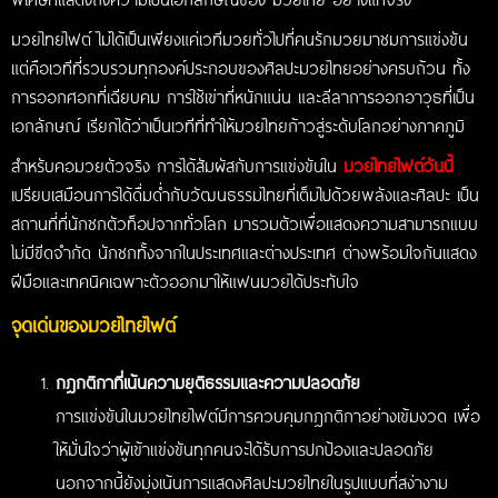
มวยไทยไฟต์
ไม่ได้เป็นเพียงแค่เวทีมวยทั่วไปที่คนรักมวยมาชมการแข่งขัน
แต่คือเวทีที่รวบรวมทุกองค์ประกอบของศิลปะมวยไทยอย่างครบถ้วน ทั้ง
การออกศอกที่เฉียบคม การใช้เข่าที่หนักแน่น และลีลาการออกอาวุธที่เป็น
เอกลักษณ์ เรียกได้ว่าเป็นเวทีที่ทำให้มวยไทยก้าวสู่ระดับโลกอย่างภาคภูมิ
สำหรับคอมวยตัวจริง การได้สัมผัสกับการแข่งขันใน
มวยไทยไฟต์วันนี้
เปรียบเสมือนการได้ดื่มด่ำกับวัฒนธรรมไทยที่เต็มไปด้วยพลังและศิลปะ เป็น
สถานที่ที่นักชกตัวท็อปจากทั่วโลก มารวมตัวเพื่อแสดงความสามารถแบบ
ไม่มีขีดจำกัด นักชกทั้งจากในประเทศและต่างประเทศ ต่างพร้อมใจกันแสดง
ฝีมือและเทคนิคเฉพาะตัวออกมาให้แฟนมวยได้ประทับใจ
จุดเด่นของมวยไทยไฟต์
กฎกติกาที่เน้นความยุติธรรมและความปลอดภัย
การแข่งขันในมวยไทยไฟต์มีการควบคุมกฎกติกาอย่างเข้มงวด เพื่อ
ให้มั่นใจว่าผู้เข้าแข่งขันทุกคนจะได้รับการปกป้องและปลอดภัย
นอกจากนี้ยังมุ่งเน้นการแสดงศิลปะมวยไทยในรูปแบบที่สง่างาม