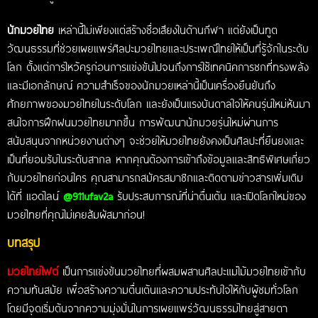
นักมวยไทย
เหล่านี้ไม่เพียงแต่สร้างชื่อเสียงในด้านกีฬา แต่ยังเป็นทูต
วัฒนธรรมที่ช่วยเผยแพร่ศิลปะมวยไทยและประเพณีไทยให้เป็นที่รู้จักในระดับ
โลก ตั้งแต่การไหว้ครูก่อนการแข่งขันไปจนถึงการใช้เทคนิคการชกที่ทรงพลัง
และมีเอกลักษณ์
ความสำเร็จของนักมวยเหล่านี้เป็นเครื่องยืนยันถึง
ศักยภาพของมวยไทยในระดับโลก และยังเป็นแรงบันดาลใจให้คนรุ่นใหม่หันมา
สนใจการฝึกฝนมวยไทยมากขึ้น การพัฒนานักมวยรุ่นใหม่ผ่านการ
สนับสนุนจากหน่วยงานต่างๆ จะช่วยให้มวยไทยยังคงเป็นศิลปะที่ยืนยงและ
เป็นที่ยอมรับในระดับสากล หากคุณต้องการเข้าถึงข้อมูลและสิทธิพิเศษเกี่ยว
กับมวยไทยก่อนใคร คุณสามารถสมัครสมาชิกและติดตามข่าวสารเพิ่มเติม
ได้ที่ แอดไลน์
@911ufav2a
รับประสบการณ์ที่น่าตื่นเต้น และเปิดโลกใหม่ของ
มวยไทยที่คุณไม่เคยสัมผัสมาก่อน!
บทสรุป
มวยไทยไฟต์
เป็นการแข่งขันมวยไทยที่ผสมผสานศิลปะแม่ไม้มวยไทยเข้ากับ
ความทันสมัย เพื่อสร้างความตื่นเต้นและความประทับใจให้กับผู้ชมทั่วโลก
โดยมีจุดเริ่มต้นจากความมุ่งมั่นในการเผยแพร่วัฒนธรรมไทยสู่สายตา