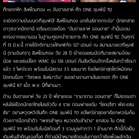
ศึกแตกหัก สิงห์โดมทอง vs อับดาลลาห์ ศึก ONE ลุมพินี 112
ระเบิดความมันบนเวทีลุมพินี! สิงห์โดมทอง นกยีนส์ลาดกระบัง” นักชกสาย
อาวุธจากปัตตานี เตรียมดวลเดือด “อับดาลลาห์ ออนดาช” กำปั้นจอม
แกร่งจากเลบานอน ในฐานะคู่เอกนำรายการ ศึก ONE ลุมพินี 112 วันศุกร์
ที่ 13 มิ.ย.นี้ ภายใต้กติกามวยไทยพิกัด 127 ปอนด์ ณ สนามมวยเวทีลุมพิ
นี (รามอินทรา) สิงห์โดมทอง วัย 28 ปี เจ้าของแชมป์เวทีมวยสยามอ้อม
น้อย และแชมป์โลก WMC รุ่น 126 ปอนด์ คืนสังเวียนอีกครั้งหลังคว้าชัยมา
แล้ว 3 ไฟต์รวด พร้อมโบนัสรวม 3.5 แสนบาท โดยไฟต์ล่าสุดโชว์หมัดคม
ปิดเกมน็อก “วัชรพล สิงห์มาวิน” ลงอย่างราบคาบในยกแรก ศึก ONE
ลุมพินี 87 เมื่อ พ.ย. ปีที่ผ่านมา
ด้าน อับดาลลาห์ วัย 23 ปี พี่ชายของ “รามาดาน ออนดาช” ก็ไม่ธรรมดา
หลังไล่เชือดนักชกไทยไปแล้วถึง 4 ราย ก่อนพ่ายแต้ม “โชคปรีชา พีเค.แสน
ชัย” อย่างหวุดหวิดในศึก ONE ลุมพินี 70 แต่ไฟต์ล่าสุดเขาเรียกฟอร์มคืน
ด้วยการน็อกลำตัว “เพชรลำพูน หมวดดับลำปาง” ยกสอง ใน ONE
ลุมพินี 93 พร้อมรับโบนัสก้อนที่ 3 รวมมูลค่ากว่า 1 ล้านบาท ศึกนี้ถือเป็น
เดิมพันสำคัญของทั้งคู่ ที่ต่างมีเป้าหมายชัดเจนในการคว้าชัยเพื่อผลักดัน