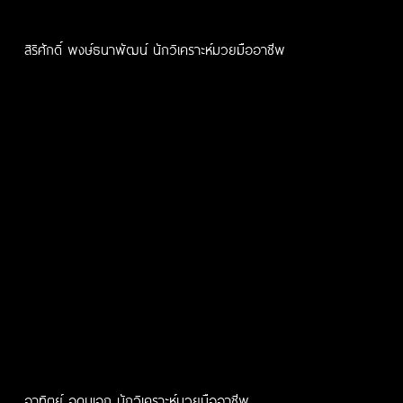
สิริศักดิ์ พงษ์ธนาพัฒน์ นักวิเคราะห์มวยมืออาชีพ
อาทิตย์ อุดมเอก นักวิเคราะห์มวยมืออาชีพ