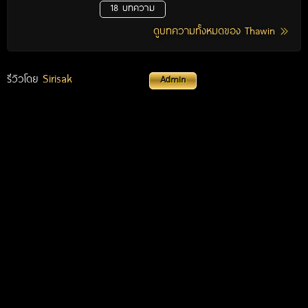
18 บทความ
ดูบทความทั้งหมดของ Thawin
Sirisak
รีวิวโดย
Admin