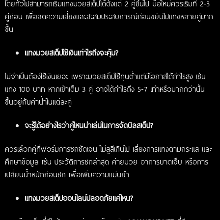
โดยทั่วไปสามารถเริ่มแทงมวยสเต็ปได้ตั้งแต่ 2 คู่ขึ้นไป มือใหม่ควรเริ่มที่ 2-3
คู่ก่อน เพื่อลดความเสี่ยงและสะสมประสบการณ์ก่อนขยับไปแทงหลายคู่มาก
ขึ้น
แทงมวยสเต็ปใช้เงินเท่าไรถึงจะคุ้ม?
ไม่จำเป็นต้องใช้เงินเยอะ เพราะมวยสเต็ปใช้ทุนต่ำแต่มีโอกาสได้กำไรสูง เช่น
แทง 100 บาท หากเข้าเต็ม 3 คู่ อาจได้กำไรถึง 5-7 เท่าหรือมากกว่านั้น
ขึ้นอยู่กับค่าน้ำในแต่ละคู่
จะรู้ได้อย่างไรว่าคู่ไหนน่าเล่นในการจัดบิลสเต็ป?
ควรเลือกคู่ที่ฟอร์มการชกชัดเจน ไม่สูสีเกินไป เลี่ยงการแทงตามกระแส และ
ศึกษาข้อมูล เช่น ประวัติการชกล่าสุด ค่ายมวย อาการบาดเจ็บ หรือการ
เปลี่ยนน้ำหนักก่อนชก เพื่อเพิ่มความแม่นยำ
แทงมวยสเต็ปออนไลน์ปลอดภัยแค่ไหน?