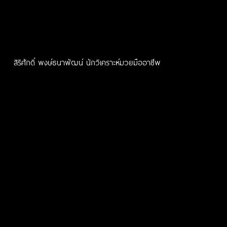
สิริศักดิ์ พงษ์ธนาพัฒน์ นักวิเคราะห์มวยมืออาชีพ