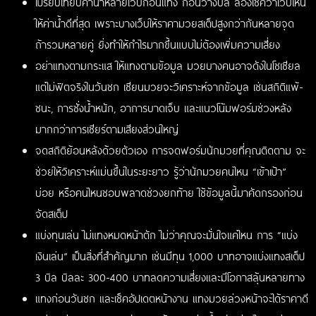
เปรียบเทียบค่าน้ำหลายเว็บก่อนแทง ก่อนวางบิล ลองเช็คว่าเว็บไหน
ให้ค่าน้ำดีที่สุด เพราะบางเว็บให้ราคามวยสเต็ปสูงกว่ากันหลายจุด
ถ้ารวมหลายคู่ ยิ่งทำให้กำไรมากขึ้นแบบไม่ต้องเพิ่มความเสี่ยง
อย่าแทงตามกระแส ให้แทงตามข้อมูล มวยบางคนอาจดังในโซเชียล
แต่ไม่ฟิตจริงในวันชก เซียนมวยจะวิเคราะห์จากข้อมูล เช่นสถิติแพ้-
ชนะ, การชั่งน้ำหนัก, อาการบาดเจ็บ และแนวโน้มฟอร์มช่วงหลัง
มากกว่าการเชียร์ตามเสียงส่วนใหญ่
จดสถิติย้อนหลังด้วยตัวเอง การจดฟอร์มนักมวยที่คุณติดตาม จะ
ช่วยให้วิเคราะห์แม่นขึ้นในระยะยาว รู้ว่านักมวยคนไหน “เข้าเป้า”
บ่อย หรือคนไหนชอบพลาดช่วงยกท้าย ใช้ข้อมูลนี้มาคัดกรองก่อน
จัดสเต็ป
แบ่งทุนเล่น ไม่แทงหมดหน้าตัก ไม่ว่าคุณจะมั่นใจแค่ไหน การ “แบ่ง
เงินเล่น” เป็นสิ่งที่สำคัญมาก เช่นมีทุน 1,000 บาทอาจแบ่งแทงสเต็ป
3 บิล บิลละ 300-400 บาทลดความเสี่ยงและมีโอกาสลุ้นหลายทาง
แทงก่อนวันชก และเช็คอัปเดตหน้างาน แทงมวยล่วงหน้าจะได้ราคาดี