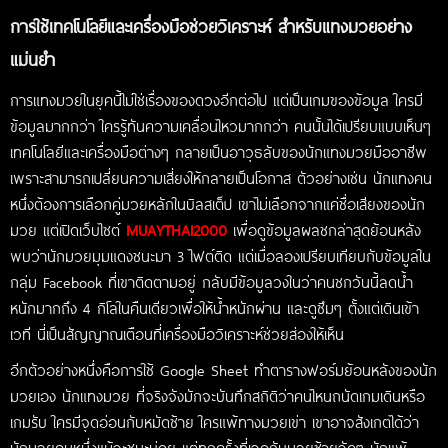
การใช้เทคโนโลยีและเครื่องมือช่วยวิเคราะห์ สำหรับแทงมวยอย่าง
แม่นยำ
การแทงมวยในยุคนี้ไม่ใช่เรื่องของดวงอีกต่อไป แต่เป็นเกมของข้อมูล ใครมี
ข้อมูลมากกว่า ใครรู้ทันความเคลื่อนไหวมากกว่า คนนั้นได้เปรียบแบบเห็นๆ
เทคโนโลยีและเครื่องมือต่างๆ กลายเป็นอาวุธลับของนักแทงมวยมืออาชีพ
เพราะสามารถเปลี่ยนความเสี่ยงให้กลายเป็นโอกาส ตัวอย่างเช่น นักแทงคน
หนึ่งต้องการเลือกคู่มวยหลักในบิลสเต็ป เขาไม่เลือกจากแค่ชื่อเสียงของนัก
มวย แต่เปิดเว็บไซต์
MUAYTHAI2000
เพื่อดูข้อมูลผลชกล่าสุดย้อนหลัง
พบว่านักมวยมุมแดงชนะมา 3 ไฟต์ติด แต่เมื่อลองเปรียบเทียบกับข้อมูลใน
กลุ่ม Facebook ที่เขาติดตามอยู่ กลับมีข้อมูลวงในว่าคนชกวันนี้ลดน้ำ
หนักมากถึง 4 กิโลในคืนเดียวเพื่อให้น้ำหนักผ่าน และดูซึมๆ ตั้งแต่เดินเข้า
เวที นี่เป็นสัญญาณเตือนที่เครื่องมือวิเคราะห์ช่วยส่องให้เห็น
อีกตัวอย่างหนึ่งคือการใช้ Google Sheet ทำตารางฟอร์มย้อนหลังของนัก
มวยเอง นักแทงมวย ที่จริงจังมักจะบันทึกสถิติว่าคนไหนถนัดเกมเดินหรือ
เกมรับ ใครมีจุดอ่อนกับหมัดซ้าย ใครแพ้ทางมวยเข่า เขาอาจสังเกตได้ว่า
นักมวยคนหนึ่งแม้จะชนะบ่อย แต่ทุกครั้งที่เจอกับมวยซ้ายจัดๆ มักแพ้