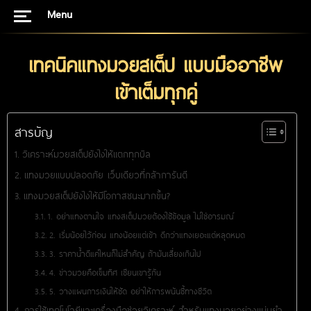
Menu
เทคนิคแทงมวยสเต็ป แบบมืออาชีพ
เข้าเต็มทุกคู่
สารบัญ
วิเคราะห์มวยสเต็ปยังไงให้แตกทุกบิล
แทงมวยแบบปลอดภัย เว็บเดียวที่กล้าการันตี
แทงมวยสเต็ปยังไงให้มีโอกาสชนะมากขึ้น?
1. อย่าแทงตามใจ แทงสเต็ปมวยต้องใช้ข้อมูล ไม่ใช่อารมณ์
2. เริ่มน้อยไว้ก่อน แทงน้อยแต่เข้า ดีกว่าแทงเยอะแต่หลุดหมด
3. ราคาน้ำดีแค่ไหนก็ไม่สำคัญ ถ้ามันเสี่ยงเกินไป
4. ข่าวมวยคือเข็มทิศ เซียนเขารู้กัน
5. วางแผนการเงินให้ชัด อย่าให้การพนันชี้ทางชีวิต
การใช้เทคโนโลยีและเครื่องมือช่วยวิเคราะห์ สำหรับแทงมวยอย่างแม่นยำ