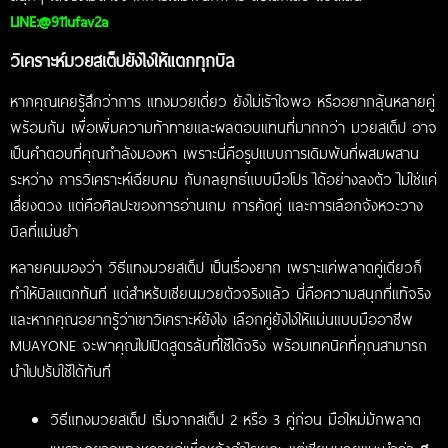
LINE:@911ufav2a
วิเคราะห์มวยสเต็ปยังไงให้แตกทุกบิล
หากคุณเคยรู้สึกว่าการ แทงมวยเดี่ยว ยังไม่เร้าใจพอ หรืออยากลุ้นหลายคู่
พร้อมกัน เพื่อเพิ่มความท้าทายและผลตอบแทนที่มากกว่า มวยสเต็ป อาจ
เป็นคำตอบที่คุณกำลังมองหา เพราะนี่คือรูปแบบการเดิมพันที่ผสมผสาน
ระหว่าง การวิเคราะห์เฉียบคม กับกลยุทธ์แบบมือโปร ได้อย่างลงตัว ไม่ใช่แค่
เสี่ยงดวง แต่คือศิลปะของการอ่านเกม การคัดคู่ และการเลือกจังหวะวาง
บิลที่แม่นยำ
หลายคนมองว่า วิธีแทงมวยสเต็ป เป็นเรื่องยาก เพราะแค่พลาดคู่เดียวก็
ทำให้บิลแตกทันที แต่สำหรับเซียนมวยตัวจริงแล้ว นี่คือความสนุกที่แท้จริง
และหากคุณอยากรู้ว่าเขาวิเคราะห์ยังไง เลือกคู่ยังไงให้แม่นแบบมืออาชีพ
MUAYONE จะพาคุณไปเปิดสูตรลับที่ใช้ได้จริง พร้อมเทคนิคที่คุณสามารถ
นำไปปรับใช้ได้ทันที
วิธีแทงมวยสเต็ป เริ่มจากสเต็ป 2 หรือ 3 คู่ก่อน มือใหม่มักพลาด