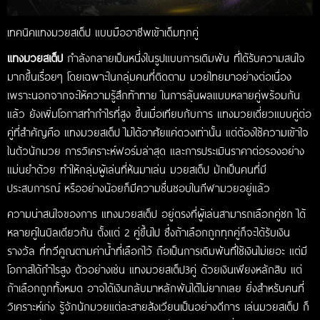
เทคนิคแทงมวยสเต็ป แบบมืออาชีพเข้าเต็มทุกคู่
แทงมวยสเต็ป
กำลังกลายเป็นหนึ่งในรูปแบบการเดิมพัน ที่ได้รับความสนใจ
มากขึ้นเรื่อยๆ โดยเฉพาะในกลุ่มคนที่ติดตาม มวยไทยมาอย่างต่อเนื่อง
เพราะนอกจากจะให้ความรู้สึกท้าทาย ในการลุ้นผลแบบหลายคู่พร้อมกัน
แล้ว ยังเพิ่มโอกาสทำกำไรที่สูง ขึ้นเมื่อเทียบกับการ แทงมวยเดี่ยวแบบคู่ต่อ
คู่ที่สำคัญคือ แทงมวยสเต็ป ไม่ได้อาศัยแค่ดวงเท่านั้น แต่ต้องใช้ความเข้าใจ
ในตัวนักมวย การวิเคราะห์ฟอร์มล่าสุด และการประเมินราคาต่อรองอย่าง
แม่นยำด้วย ทำให้กลุ่มผู้เล่นที่หันมาเล่น มวยสเต็ป มักเป็นคนที่มี
ประสบการณ์ หรืออย่างน้อยก็มีความชื่นชอบในกีฬามวยอยู่แล้ว
ความน่าสนใจของการ แทงมวยสเต็ป อยู่ตรงที่ผู้เล่นสามารถเลือกคู่ชก ได้
หลายคู่ในบิลเดียวกัน ตั้งแต่ 2 คู่ขึ้นไป ซึ่งถ้าเลือกถูกทุกคู่ก็จะได้รับเงิน
รางวัล ที่ทวีคูณตามค่าน้ำที่เลือกไว้ ถือเป็นการเดิมพันที่ใช้เงินไม่เยอะ แต่มี
โอกาสได้กำไรสูง ตัวอย่างเช่น แทงมวยสเต็ป3คู่ ด้วยเงินเพียงหลักสิบ แต่
ถ้าเลือกถูกทั้งหมด อาจได้เงินกลับมาหลักพันได้ไม่ยากเลย ยิ่งสำหรับคนที่
วิเคราะห์เก่ง รู้จักนักมวยแต่ละสายสังเวียนเป็นอย่างดีการ เล่นมวยสเต็ป ก็