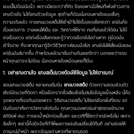
แบบนี้ไม่ต้องนับนิ้ว เพราะมีเยอะกว่าที่คิด โดยเฉพาะมือใหม่ที่เพิ่งเข้าวงการ
แทงด้วยใจ ไม่ได้แทงด้วยข้อมูล สุดท้ายก็ต้องนั่งถอนหายใจแบบเซ็งๆ
ความจริงแล้ว การแทงมวยสเต็ปให้เข้าเป้าไม่ใช่เรื่องของโชคชะตา แต่มันคือ
เรื่องของการ วางแผนให้เป็น และ วิเคราะห์ให้ขาด คนที่เล่นแล้วได้เงิน ไม่ได้
เก่งเรื่องดวง แต่เก่งเรื่องสังเกตและรู้ว่าควรเลือกยังไงต่างหาก คู่มือฉบับ
เข้าใจง่าย ที่จะพาคุณมารู้จักวิธีวิเคราะห์แบบมือโปร แทงยังไงให้เสี่ยงน้อยลง
แต่ลุ้นมันส์มากขึ้น ถ้าพร้อมแล้วมาเริ่มอ่านกันเลยดีกว่า บอกเลยว่ารอบ
หน้าคุณอาจจะไม่ต้อง นั่งถอนหายใจเหมือนเคยก็ได้นะ
1. อย่าแทงตามใจ แทงสเต็ปมวยต้องใช้ข้อมูล ไม่ใช่อารมณ์
สอนแทงมวยสเต็ป หลายคนเริ่มต้น
แทงมวยสเต็ป
ด้วยความชอบส่วนตัว
เชียร์นักมวยที่ติดตา หรือเลือกจากชื่อเสียงโดยไม่สนใจข้อมูลเบื้องหลัง นี่คือ
จุดพลาดที่เจอกันบ่อยเพราะ วิธีแทงมวยสเต็ป ไม่ใช่แค่เลือกฝั่งที่ชอบ แต่
มันต้องอาศัยการวิเคราะห์จริงจัง คุณควรมองฟอร์มล่าสุดของนักมวย
สถิติแพ้-ชนะ การลดน้ำหนักก่อนขึ้นชก และเวทีที่ใช้ชกว่าถนัดหรือไม่ เพราะ
สิ่งเล็กๆ เหล่านี้คือปัจจัยที่ทำให้ผลการแข่งขันเปลี่ยนได้ทันที อย่าปล่อยให้
อารมณ์นำหน้า เพราะข้อมูลต่างหากที่พาคุณรอด