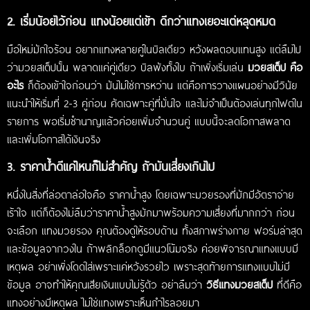
2. เริ่มน้อยไว้ก่อน แทงน้อยแต่เข้า ดีกว่าแทงเยอะแต่หลุดหมด
มือใหม่มักใจร้อน อยากแทงหลายคู่ในบิลเดียว หวังผลตอบแทนสูง แต่ลืมไป
ว่ามวยสเต็ปนั้น พลาดแค่คู่เดียว บิลพังทั้งใบ ถ้าเพิ่งเริ่มเล่น
มวยสเต็ป คือ
อะไร
ก็ต้องเข้าใจก่อนว่า มันไม่ใช่การหว่าน แต่คือการวางแผนอย่างมีวินัย
แนะนำให้เริ่มที่ 2-3 คู่ก่อน คัดเฉพาะคู่ที่มั่นใจ และไม่จำเป็นต้องเล่นทุกไฟต์ใน
รายการ พอเริ่มชำนาญแล้วค่อยเพิ่มจำนวนคู่ แบบนี้จะลดโอกาสพลาด
และเพิ่มโอกาสได้เงินจริง
3. ราคาน้ำดีแค่ไหนก็ไม่สำคัญ ถ้ามันเสี่ยงเกินไป
หนึ่งในสิ่งที่ล่อตาล่อใจคือ ราคาน้ำสูง โดยเฉพาะมวยรองที่มักมีอัตราจ่าย
เร้าใจ แต่ก็ต้องไม่ลืมว่าราคาน้ำสูงมักมาพร้อมความเสี่ยงที่มากกว่า ก่อน
จะเลือก แทงมวยรอง คุณต้องดูให้รอบด้าน ทั้งสภาพร่างกาย ฟอร์มล่าสุด
และข้อมูลจากวงใน ถ้าพลิกล็อกดูมีแนวโน้มจริง ค่อยพิจารณาแทงแบบมี
เหตุผล อย่าเพิ่งโดดใส่เพราะแค่หวังรวยไว เพราะสุดท้ายการแทงแบบไม่มี
ข้อมูล อาจทำให้คุณเสียเงินแบบไม่รู้ตัว อย่าลืมว่า
วิธีแทงมวยสเต็ป
ที่ดีคือ
แทงอย่างมีเหตุผล ไม่ใช่แทงเพราะเห็นกำไรลอยมา