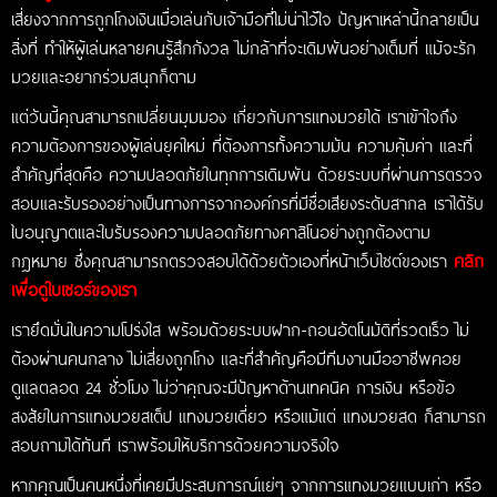
เสี่ยงจากการถูกโกงเงินเมื่อเล่นกับเจ้ามือที่ไม่น่าไว้ใจ ปัญหาเหล่านี้กลายเป็น
สิ่งที่ ทำให้ผู้เล่นหลายคนรู้สึกกังวล ไม่กล้าที่จะเดิมพันอย่างเต็มที่ แม้จะรัก
มวยและอยากร่วมสนุกก็ตาม
แต่วันนี้คุณสามารถเปลี่ยนมุมมอง เกี่ยวกับการแทงมวยได้ เราเข้าใจถึง
ความต้องการของผู้เล่นยุคใหม่ ที่ต้องการทั้งความมัน ความคุ้มค่า และที่
สำคัญที่สุดคือ ความปลอดภัยในทุกการเดิมพัน ด้วยระบบที่ผ่านการตรวจ
สอบและรับรองอย่างเป็นทางการจากองค์กรที่มีชื่อเสียงระดับสากล เราได้รับ
ใบอนุญาตและใบรับรองความปลอดภัยทางคาสิโนอย่างถูกต้องตาม
กฎหมาย ซึ่งคุณสามารถตรวจสอบได้ด้วยตัวเองที่หน้าเว็บไซต์ของเรา
คลิก
เพื่อดูใบเซอร์ของเรา
เรายึดมั่นในความโปร่งใส พร้อมด้วยระบบฝาก-ถอนอัตโนมัติที่รวดเร็ว ไม่
ต้องผ่านคนกลาง ไม่เสี่ยงถูกโกง และที่สำคัญคือมีทีมงานมืออาชีพคอย
ดูแลตลอด 24 ชั่วโมง ไม่ว่าคุณจะมีปัญหาด้านเทคนิค การเงิน หรือข้อ
สงสัยในการแทงมวยสเต็ป แทงมวยเดี่ยว หรือแม้แต่ แทงมวยสด ก็สามารถ
สอบถามได้ทันที เราพร้อมให้บริการด้วยความจริงใจ
หากคุณเป็นคนหนึ่งที่เคยมีประสบการณ์แย่ๆ จากการแทงมวยแบบเก่า หรือ