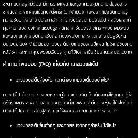
ชะตา แต่คือผู้ที่มีวินัย มีการวางแผน และรู้จักควบคุมความเสี่ยงอย่าง
ชาญฉลาดหากคุณเป็นคนหนึ่งที่รักในกีฬามวย และอยากเปลี่ยนความรู้
ความชอบ ให้กลายเป็นโอกาสทำกำไรที่จับต้องได้ มวยสเต็ป คือตัวเลือกที่
คุ้มค่าน่าลอง ยิ่งหากได้เรียนรู้เทคนิคจากเซียนจริง วิเคราะห์อย่างมีระบบ
และเลือกแทงกับเว็บที่น่าเชื่อถือ ก็ยิ่งเพิ่มโอกาสให้คุณกลายเป็นผู้ชนะได้
อย่างต่อเนื่อง จำไว้เสมอว่ามวยสเต็ปคือเกมของคนมีแผน ไม่ใช่เกมของคน
หวังโชค และหากคุณพร้อมเรียนรู้ คุณก็มีโอกาสเป็นเซียนคนต่อไปได้ไม่ยาก
คำถามที่พบบ่อย (FAQ) เกี่ยวกับ แทงมวยสเต็ป
แทงมวยสเต็ปคืออะไร แตกต่างจากมวยเดี่ยวอย่างไร?
มวยสเต็ป คือการแทงมวยหลายคู่ในบิลเดียวกัน โดยต้องแทงให้ถูกทุกคู่จึง
จะได้รับเงินรางวัล ต่างจากมวยเดี่ยวที่แทงเพียงคู่เดียวและรู้ผลได้เสียทันที
มวยสเต็ปมีความเสี่ยงสูงกว่า แต่ให้ผลตอบแทนมากกว่าหลายเท่า
แทงมวยสเต็ปขั้นต่ำกี่คู่ และควรเริ่มจากกี่คู่สำหรับมือใหม่?