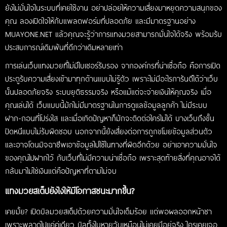
ยังไม่มั่นใจในระบบที่เคยใช้งาน อย่าปล่อยให้ความเสี่ยงมาหยุดความสนุกของ
คุณ ลองเปิดใจให้กับแพลตฟอร์มที่ปลอดภัย และมีมาตรฐานอย่าง
MUAYONE.NET แล้วคุณจะรู้ว่าการแทงมวยสามารถมั่นใจได้จริง พร้อมรับ
ประสบการณ์เดิมพันที่ดีกว่าเดิมหลายเท่า
การเล่นเว็บแทงมวยที่ไม่มีใบเซอร์รับรอง จากองค์กรที่น่าเชื่อถือ คือการเปิด
ประตูรับความเสี่ยงเข้ามาทุกด้านแบบไม่รู้ตัว เพราะไม่มีอะไรการันตีได้ว่าเว็บ
นั้นปลอดภัยจริง ระบบยุติธรรมจริง หรือแม้แต่จะจ่ายเงินให้คุณจริง เมื่อ
คุณเล่นได้ เว็บแบบนี้มักไม่มีมาตรฐานในการดูแลข้อมูลลูกค้า ไม่มีระบบ
ฝาก-ถอนที่โปร่งใส และเมื่อเกิดปัญหาก็มักจะติดต่อใครไม่ได้ บางเว็บถึงขั้น
ปิดหนีแบบไม่รับผิดชอบ นอกจากนี้ยังเสี่ยงต่อการถูกขโมยข้อมูลส่วนตัว
และอาจโดนมิจฉาชีพเอาข้อมูลไปใช้ในทางที่ผิดอีกด้วย อย่าเอาความมั่นใจ
ของคุณไปฝากไว้ กับเว็บที่ไม่มีความน่าเชื่อถือ เพราะสุดท้ายสิ่งที่คุณอาจได้
กลับมาไม่ใช่เงินแต่คือปัญหาที่ตามไม่จบ
แทงมวยสเต็ปยังไงให้มีโอกาสชนะมากขึ้น?
เคยมั้ย? เปิดบิลมวยสเต็ปด้วยความมั่นใจเต็มร้อย แต่พอผลออกหน้าชา
เพราะพลาดไปแค่คู่เดียว บิลทั้งใบหายวับเหมือนไม่เคยมีอยู่จริง ใครเคยเจอ