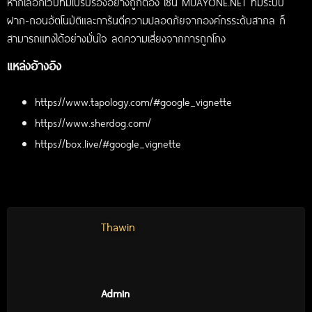
หากเลือกเว็บที่มีใบรับรองอย่างถูกต้อง เช่น MUAYONE.NET ที่มีระบบ
ฝาก-ถอนอัตโนมัติและการันตีความปลอดภัยจากองค์กรระดับสากล ก็
สามารถแทงได้อย่างมั่นใจ ลดความเสี่ยงจากการถูกโกง
แหล่งอ้างอิง
https://www.tapology.com/#google_vignette
https://www.sherdog.com/
https://box.live/#google_vignette
Thawin
Admin