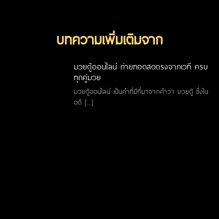
บทความเพิ่มเติมจาก
มวยตู้ออนไลน์ ถ่ายทอดสดตรงจากเวที ครบ
ทุกคู่มวย
มวยตู้ออนไลน์ เป็นคำที่มีที่มาจากคำว่า มวยตู้ ซึ่งใน
อดี […]