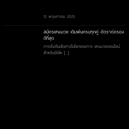
12 พฤษภาคม 2025
สมัครแทงมวย เดิมพันครบทุกคู่ อัตราต่อรอง
ดีที่สุด
การเริ่มต้นเส้นทางในโลกของการ แทงมวยออนไลน์
สำหรับมือให […]