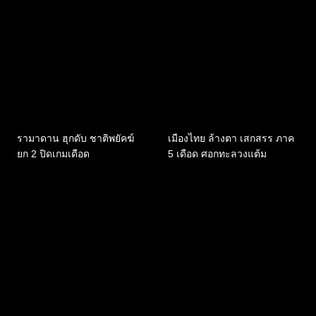
รามาดาน ฮุกดับ ชาติพยัคฆ์
เมืองไทย ล้างตา เสกสรร ภาค
ยก 2 ปิดเกมเดือด
5 เดือด ศอกทะลวงแต้ม