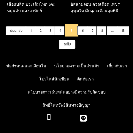
เสือแบล็ค ประเดิมโหด เตะ
อัสลามจอน ดวลเดือด เพชร
หมุนดับ แสงอาทิตย์
สุขุมวิท ศึกดุสะเทือนลุมพินี
ย้อนกลับ
1
2
3
4
5
6
7
8
…
13
ถัดไป
ข้อกำหนดและเงื่อนไข
นโยบายความเป็นส่วนตัว
เกี่ยวกับเรา
โปรไฟล์นักเขียน
ติดต่อเรา
นโยบายการเล่นพนันอย่างมีความรับผิดชอบ
สิทธิ์ในทรัพย์สินทางปัญญา