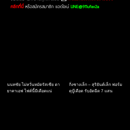
คลิกที่นี่
หรือสมัครสมาชิก แอดไลน์
LINE:@911ufav2a
นนทชัย ไม่หวั่นหมัดรัสเซีย ดา
กิ่งซางเล็ก – สุริยันต์เล็ก ฟอร์ม
ยาคาเอฟ ไฟต์นี้มีเดือดแน่
ดุบู๊เดือด รับอัดฉีด 7 แสน